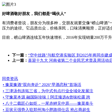
好啤酒敬好朋友，我们都是“喝伙人”
有消费者曾说，朋友分为很多种，交朋友就要交像“崂山啤酒”
压力的途径。它品质出众，价格亲民，口味清爽顺滑，正好适
目前，崂山啤酒连续五年快速增长，2016年实现销量200万
下一篇：
“空中丝路”与航空港实验区 到2025年将同步建
上一篇：
喜迎十九大 河南省第二个全民艺术普及周活动
同类资讯
• 豫菜豫酒“双向奔赴” 2026“早酒恋秋”首场活
• 三津汤包连拓三省，为中式包点行业全域化发展注
• 守豫菜本源 融国际珍味丨阿庄臻选&曾味松露 跨
• 八十二载匠心如炬，一尾赤鲤见中原——豫菜泰斗
• 豆状元强势入驻郑州淘小胖路得仕店 抢占商超生