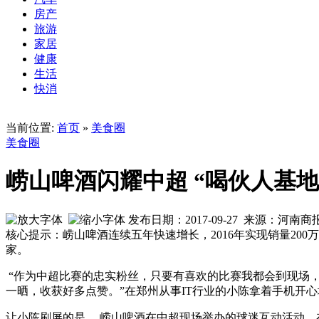
房产
旅游
家居
健康
生活
快消
当前位置:
首页
»
美食圈
美食圈
崂山啤酒闪耀中超 “喝伙人基地
发布日期：2017-09-27 来源：河南
核心提示：崂山啤酒连续五年快速增长，2016年实现销量20
家。
“作为中超比赛的忠实粉丝，只要有喜欢的比赛我都会到现场
一晒，收获好多点赞。”在郑州从事IT行业的小陈拿着手机开
让小陈刷屏的是， 崂山啤酒在中超现场举办的球迷互动活动。