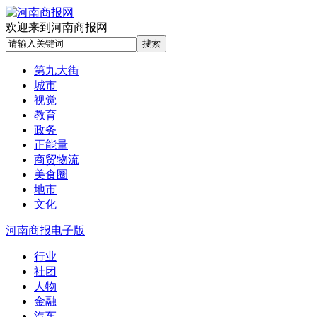
欢迎来到河南商报网
第九大街
城市
视觉
教育
政务
正能量
商贸物流
美食圈
地市
文化
河南商报电子版
行业
社团
人物
金融
汽车