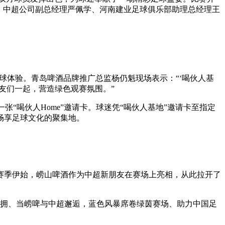
。中超公司副总经理严佩学、河南建业足球俱乐部助理总经理王
球体验。青岛啤酒品牌推广总监杨仍魁现场表示：“‘喝伙人基
友们一起，营造绿色观赛氛围。”
“喝伙人Home”邀请卡。球迷凭“喝伙人基地”邀请卡至指定
畅享足球文化的聚集地。
新赛季伊始，崂山啤酒作为中超新朋友在赛场上亮相，从此拉开了
相拥、当崂啤与中超邂逅，蓝色风暴席卷绿茵赛场、助力中国足