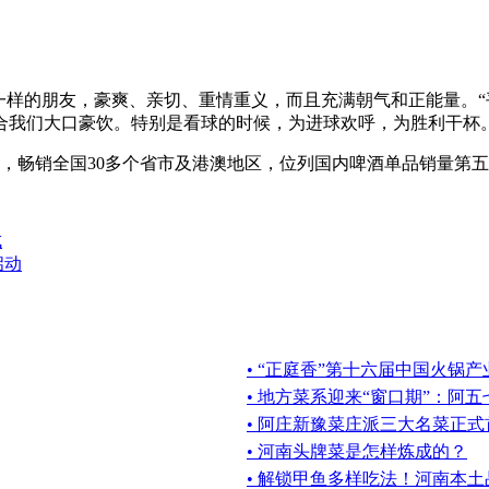
一样的朋友，豪爽、亲切、重情重义，而且充满朝气和正能量。
合我们大口豪饮。特别是看球的时候，为进球欢呼，为胜利干杯
千升，畅销全国30多个省市及港澳地区，位列国内啤酒单品销量
成
启动
• “正庭香”第十六届中国火锅
• 地方菜系迎来“窗口期”：阿
• 阿庄新豫菜庄派三大名菜正
• 河南头牌菜是怎样炼成的？
• 解锁甲鱼多样吃法！河南本