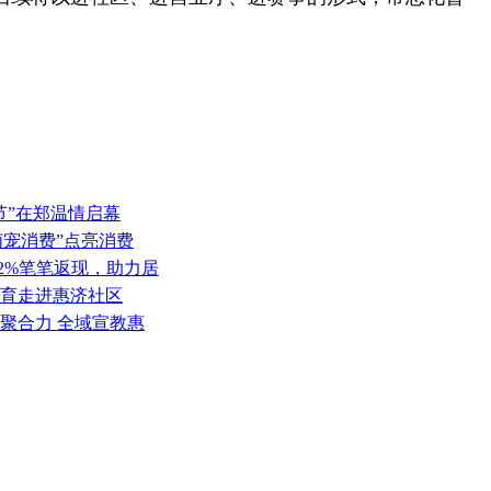
量春光，沉浸式感受黄河岸的春日韵味，让运动成为与
的温暖；每一份理性，都是对美好生活的坚定守护。近
类线下活动、多方力量协同参与等方式，推动责任彩票
后续将以进社区、进营业厅、进赛事的形式，常态化普