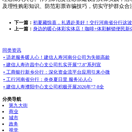
活动中，参与者沿黄河岸步道稳步前行，清风裹挟花香
春天对话、与健康同行的重要方式。
春日启新程，健身正当时，守护不停歇。每一次健身，
年来，河南体彩始终将责任担当融入发展全过程，守护
理念深入人心。作为深化责任彩票建设的具体实践，活
及理性购彩知识、防范彩票诈骗技巧，切实守护群众合
下一篇：
初夏藏惊喜，礼遇赴美好！交行河南省分行这波
上一篇：
身边的暖心体彩实体店！咖啡+体彩解锁便民新