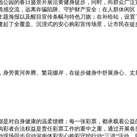
、用之于民”的发行宗旨，将助力全民健康事业、履行社会
分体现“以人民为中心”的发展理念，中国体育彩票在全国
地公园的春日盛景开展沿黄健身徒步，同时，向群众广泛
情感交流，远离诈骗陷阱、守护财产安全；在人群休闲区
题海报以及醒目宣传条幅与特色刀旗；在补给站，设置了体彩
建起了全覆盖、沉浸式的安心购彩宣传场景，让市民在徒