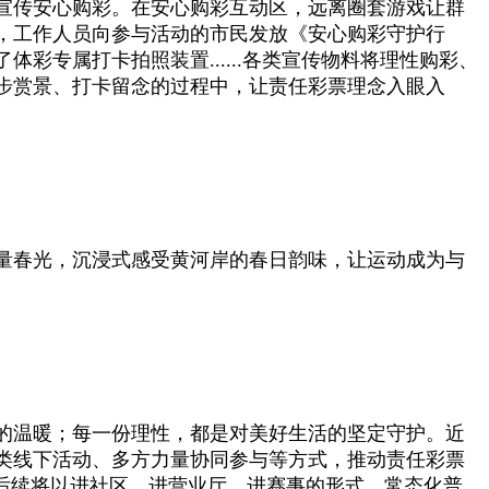
责任作为工作重点，持续以实际行动传递公益力量、弘
范围内开展了安心购彩守护行动。本次活动是河南体彩
宣传安心购彩。在安心购彩互动区，远离圈套游戏让群
，工作人员向参与活动的市民发放《安心购彩守护行
专属打卡拍照装置......各类宣传物料将理性购彩、
步赏景、打卡留念的过程中，让责任彩票理念入眼入