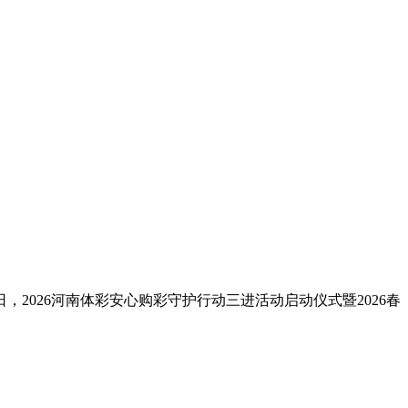
026河南体彩安心购彩守护行动三进活动启动仪式暨2026春